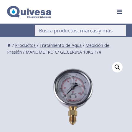
Saltar
al
contenido
/
Productos
/
Tratamiento de Agua
/
Medición de
Presión
/
MANOMETRO C/ GLICERINA 10KG 1/4