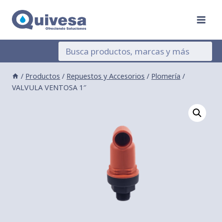
Saltar
al
contenido
/
Productos
/
Repuestos y Accesorios
/
Plomería
/
VALVULA VENTOSA 1″